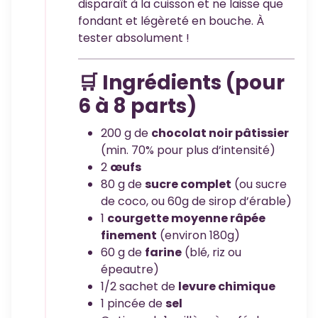
disparaît à la cuisson et ne laisse que
fondant et légèreté en bouche. À
tester absolument !
🛒 Ingrédients (pour
6 à 8 parts)
200 g de
chocolat noir pâtissier
(min. 70% pour plus d’intensité)
2
œufs
80 g de
sucre complet
(ou sucre
de coco, ou 60g de sirop d’érable)
1
courgette moyenne râpée
finement
(environ 180g)
60 g de
farine
(blé, riz ou
épeautre)
1/2 sachet de
levure chimique
1 pincée de
sel