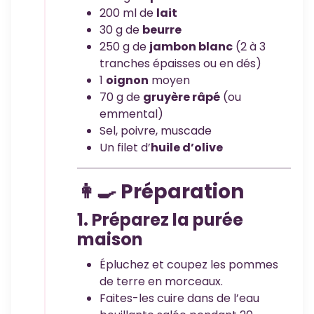
200 ml de
lait
30 g de
beurre
250 g de
jambon blanc
(2 à 3
tranches épaisses ou en dés)
1
oignon
moyen
70 g de
gruyère râpé
(ou
emmental)
Sel, poivre, muscade
Un filet d’
huile d’olive
👩‍🍳 Préparation
1. Préparez la purée
maison
Épluchez et coupez les pommes
de terre en morceaux.
Faites-les cuire dans de l’eau