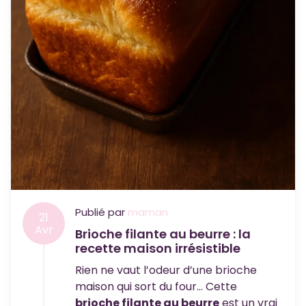
Publié par
maman
21
Avr
Brioche filante au beurre : la
recette maison irrésistible
Rien ne vaut l’odeur d’une brioche
maison qui sort du four… Cette
brioche filante au beurre
est un vrai