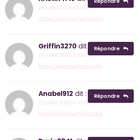
Répondre
24 juillet 2025 à 10h45
https://shorturl.fm/DwYxy
Griffin3270
dit :
Répondre
24 juillet 2025 à 22h47
https://shorturl.fm/oJO8x
Anabel912
dit :
Répondre
25 juillet 2025 à 4h16
https://shorturl.fm/DtuEA