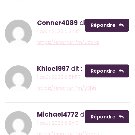
Conner4089
dit :
Répondre
1 août 2025 à 2h32
https://shorturl.fm/UzVNs
Khloe1997
dit :
Répondre
1 août 2025 à 5h57
https://shorturl.fm/y319s
Michael4772
dit :
Répondre
1 août 2025 à 9h13
https://shorturl.fm/Sbdp7