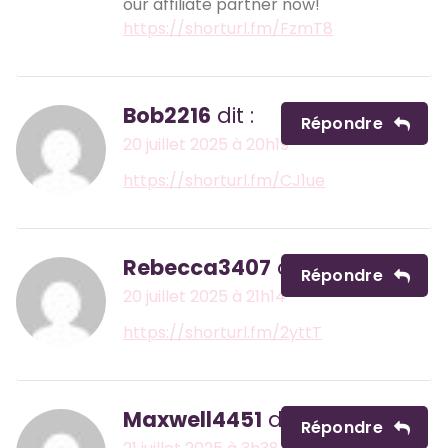
our affiliate partner now!
https://shorturl.fm/FzmT8
Bob2216
dit :
Répondre
20 juillet 2025 à 20h19
https://shorturl.fm/CJ1ue
Rebecca3407
dit :
Répondre
20 juillet 2025 à 21h14
https://shorturl.fm/2yttT
Maxwell4451
dit :
Répondre