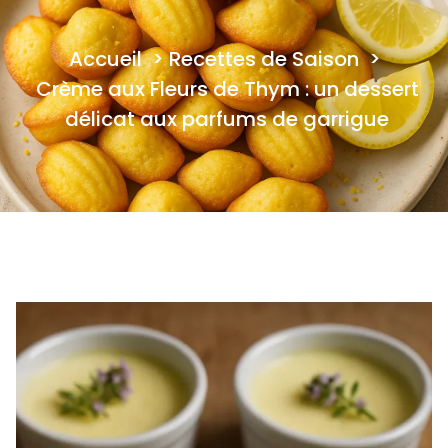
Accueil
>
Recettes de Saison
>
Crème aux Fleurs de Thym : un dessert
délicat aux parfums de garrigue