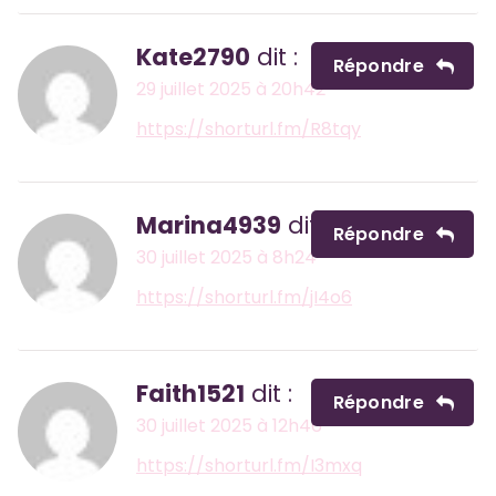
Kate2790
dit :
Répondre
29 juillet 2025 à 20h42
https://shorturl.fm/R8tqy
Marina4939
dit :
Répondre
30 juillet 2025 à 8h24
https://shorturl.fm/jI4o6
Faith1521
dit :
Répondre
30 juillet 2025 à 12h46
https://shorturl.fm/I3mxq