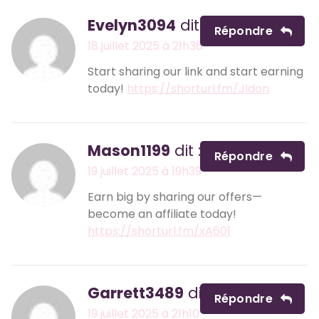
Evelyn3094
dit :
Répondre
18 juillet 2025 à 21h36
Start sharing our link and start earning
today!
https://shorturl.fm/Jldon
Mason1199
dit :
Répondre
19 juillet 2025 à 19h39
Earn big by sharing our offers—
become an affiliate today!
https://shorturl.fm/xA601
Garrett3489
dit :
Répondre
19 juillet 2025 à 21h10