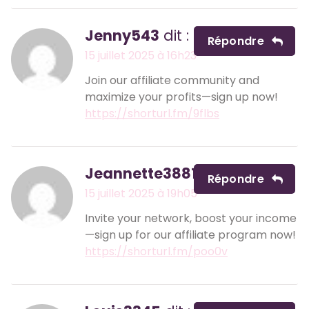
Jenny543
dit :
Répondre
15 juillet 2025 à 16h23
Join our affiliate community and
maximize your profits—sign up now!
https://shorturl.fm/9flbs
Jeannette3881
dit :
Répondre
15 juillet 2025 à 19h05
Invite your network, boost your income
—sign up for our affiliate program now!
https://shorturl.fm/poo0v