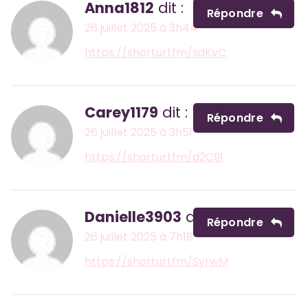
Anna1812
dit :
Répondre
26 juillet 2025 à 3h44
https://shorturl.fm/sdKvC
Carey1179
dit :
Répondre
26 juillet 2025 à 3h51
https://shorturl.fm/d2C91
Danielle3903
dit :
Répondre
26 juillet 2025 à 7h18
https://shorturl.fm/SyrwM