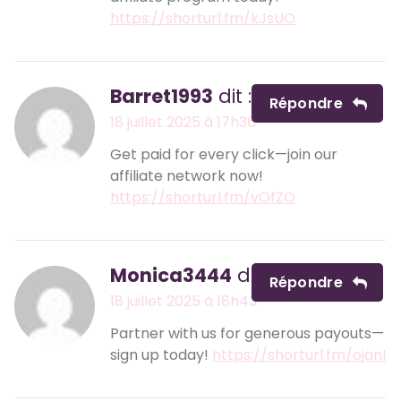
https://shorturl.fm/kJsUO
Barret1993
dit :
Répondre
18 juillet 2025 à 17h36
Get paid for every click—join our
affiliate network now!
https://shorturl.fm/vOfZO
Monica3444
dit :
Répondre
18 juillet 2025 à 18h43
Partner with us for generous payouts—
sign up today!
https://shorturl.fm/ojanI