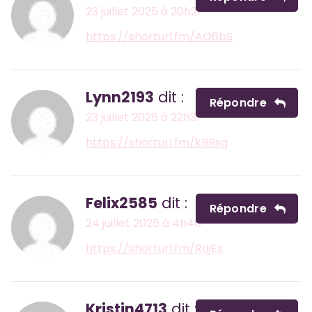
23 juillet 2025 à 20h21
https://shorturl.fm/AO6bS
Lynn2193
dit :
Répondre
23 juillet 2025 à 22h31
https://shorturl.fm/kBRsg
Felix2585
dit :
Répondre
24 juillet 2025 à 4h46
https://shorturl.fm/RajEs
Kristin4713
dit :