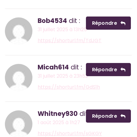
Bob4534
dit :
Répondre
31 juillet 2025 à 13h25
https://shorturl.fm/TdJGT
Micah614
dit :
Répondre
31 juillet 2025 à 23h52
https://shorturl.fm/GdS1h
Whitney930
dit :
Répondre
1 août 2025 à 1h27
https://shorturl.fm/sGKGY