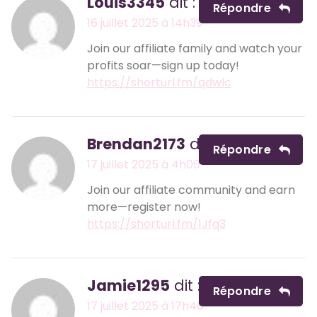
Louis3345
dit :
Répondre
16 juillet 2025 à 14h39
Join our affiliate family and watch your
profits soar—sign up today!
https://shorturl.fm/qdwlc
Brendan2173
dit :
Répondre
17 juillet 2025 à 4h06
Join our affiliate community and earn
more—register now!
https://shorturl.fm/1Jfq3
Jamie1295
dit :
Répondre
17 juillet 2025 à 17h46