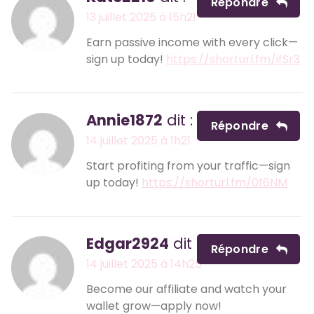
Répondre
13 juillet 2025 à 15h21
Earn passive income with every click—
sign up today!
https://shorturl.fm/ifSr3
Annie1872
dit :
Répondre
14 juillet 2025 à 1h21
Start profiting from your traffic—sign
up today!
https://shorturl.fm/0f6NM
Edgar2924
dit :
Répondre
14 juillet 2025 à 14h25
Become our affiliate and watch your
wallet grow—apply now!