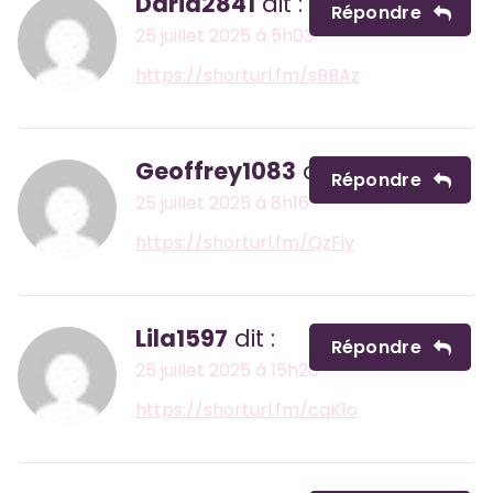
Daria2841
dit :
Répondre
25 juillet 2025 à 5h03
https://shorturl.fm/sBBAz
Geoffrey1083
dit :
Répondre
25 juillet 2025 à 8h16
https://shorturl.fm/QzFiy
Lila1597
dit :
Répondre
25 juillet 2025 à 15h20
https://shorturl.fm/cqK1o