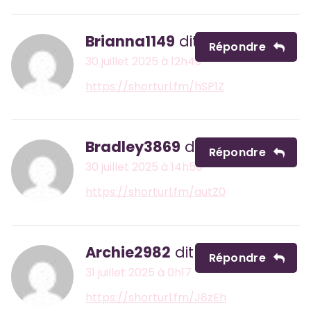
Brianna1149
dit :
Répondre
30 juillet 2025 à 12h49
https://shorturl.fm/hSP1Z
Bradley3869
dit :
Répondre
30 juillet 2025 à 14h56
https://shorturl.fm/autZ0
Archie2982
dit :
Répondre
31 juillet 2025 à 0h17
https://shorturl.fm/J8zEh