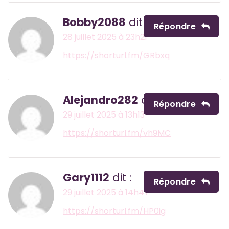
Bobby2088
dit :
Répondre
28 juillet 2025 à 23h21
https://shorturl.fm/GRbxq
Alejandro282
dit :
Répondre
29 juillet 2025 à 13h13
https://shorturl.fm/vh9MC
Gary1112
dit :
Répondre
29 juillet 2025 à 14h47
https://shorturl.fm/HP0ig