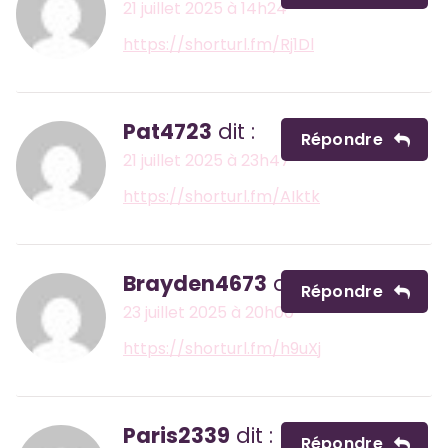
21 juillet 2025 à 14h24
https://shorturl.fm/Rj1Dl
Pat4723
dit :
Répondre
21 juillet 2025 à 23h47
https://shorturl.fm/AIktk
Brayden4673
dit :
Répondre
23 juillet 2025 à 20h00
https://shorturl.fm/h9uXj
Paris2339
dit :
Répondre