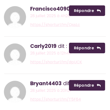
Francisco4090
dit :
Répondre
28 juillet 2025 à 4h26
https://shorturl.fm/QssLc
Carly2019
dit :
Répondre
28 juillet 2025 à 12h48
https://shorturl.fm/dpUCK
Bryant4403
dit :
Répondre
28 juillet 2025 à 20h21
https://shorturl.fm/T5F64