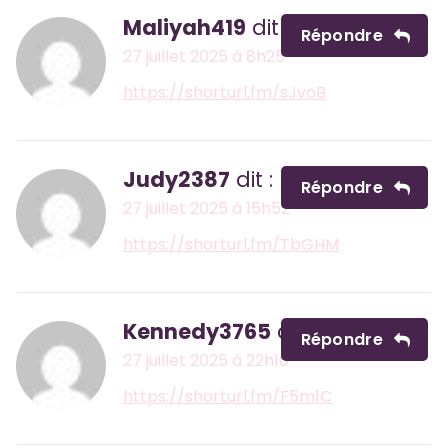
Maliyah419
dit :
Répondre
27 juillet 2025 à 8h25
https://shorturl.fm/sJvoB
Judy2387
dit :
Répondre
27 juillet 2025 à 15h52
https://shorturl.fm/TbGHM
Kennedy3765
dit :
Répondre
27 juillet 2025 à 22h10
https://shorturl.fm/F5m1C