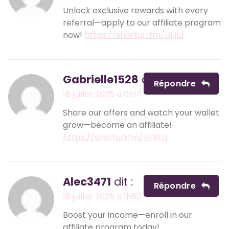
Unlock exclusive rewards with every
referral—apply to our affiliate program
now!
https://shorturl.fm/UIJu1
Gabrielle1528
dit :
Répondre
18 juillet 2025 à 0h17
Share our offers and watch your wallet
grow—become an affiliate!
https://shorturl.fm/4FRtq
Alec3471
dit :
Répondre
18 juillet 2025 à 1h50
Boost your income—enroll in our
affiliate program today!