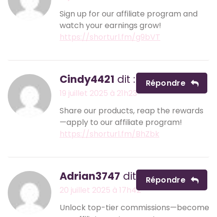
Sign up for our affiliate program and
watch your earnings grow!
https://shorturl.fm/g9bVT
Cindy4421
dit :
Répondre
19 juillet 2025 à 21h23
Share our products, reap the rewards
—apply to our affiliate program!
https://shorturl.fm/BhZbk
Adrian3747
dit :
Répondre
20 juillet 2025 à 17h42
Unlock top-tier commissions—become