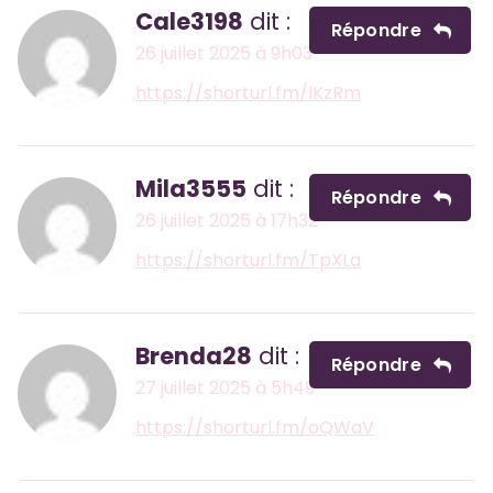
Cale3198
dit :
Répondre
26 juillet 2025 à 9h03
https://shorturl.fm/lKzRm
Mila3555
dit :
Répondre
26 juillet 2025 à 17h32
https://shorturl.fm/TpXLa
Brenda28
dit :
Répondre
27 juillet 2025 à 5h49
https://shorturl.fm/oQWaV