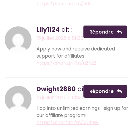
https://shorturl.fm/lARif
Lily1124
dit :
Répondre
15 juillet 2025 à 8h38
Apply now and receive dedicated
support for affiliates!
https://shorturl.fm/uZY2Z
Dwight2880
dit :
Répondre
15 juillet 2025 à 13h36
Tap into unlimited earnings—sign up for
our affiliate program!
https://shorturl.fm/VUhIW