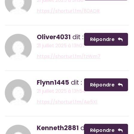
21 juillet 2025 à 3h38
https://shorturl.fm/80ADR
Oliver4031
dit :
Répondre
21 juillet 2025 à 13h07
https://shorturl.fm/fzWm7
Flynn1445
dit :
Répondre
21 juillet 2025 à 13h54
https://shorturl.fm/Ae5Xl
Kenneth2881
dit :
Répondre